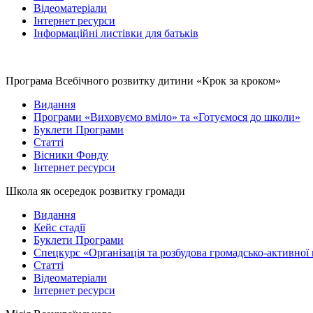
Відеоматеріали
Інтернет ресурси
Інформаційні листівки для батьків
Програма Всебічного розвитку дитини «Крок за кроком»
Видання
Програми «Виховуємо вміло» та «Готуємося до школи»
Буклети Програми
Статті
Вісники Фонду
Інтернет ресурси
Школа як осередок розвитку громади
Видання
Кейс стадії
Буклети Програми
Спецкурс «Організація та розбудова громадсько-активної
Статті
Відеоматеріали
Інтернет ресурси