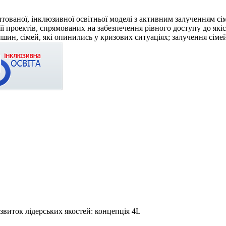
нтованої, інклюзивної освітньої моделі з активним залученням сім
ї проектів, спрямованих на забезпечення рівного доступу до якісн
шин, сімей, які опинились у кризових ситуаціях; залучення сімей
звиток лідерських якостей: концепція 4L