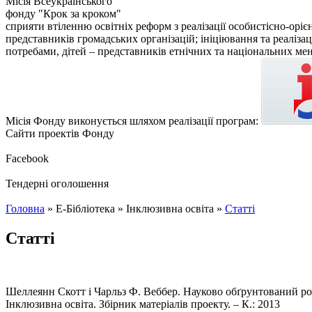
Місія Всеукраїнського
фонду "Крок за кроком"
сприяти втіленню освітніх реформ з реалізації особистісно-оріє
представників громадських організацій; ініціювання та реалізаці
потребами, дітей – представників етнічних та національних мен
Місія Фонду виконується шляхом реалізації програм:
Сайти проектів Фонду
Facebook
Тендерні оголошення
Головна
»
Е-Бібліотека
»
Інклюзивна освіта
»
Статті
Статті
Шеллеянн Скотт і Чарльз Ф. Веббер. Науково обґрунтований ро
Інклюзивна освіта. Збірник матеріалів проекту. – К.: 2013