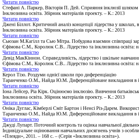
Читати повністю
Стефані А. Паркер, Вікторія П. Дей. Сприяння інклюзії шляхом з
Інклюзивна освіта. Збірник матеріалів проекту. – К.: 2013
Читати повністю
Джені Біллот. Критичний аналіз концепції лідерства у школах, в
Інклюзивна освіта. Збірник матеріалів проекту. – К.: 2013
Читати повністю
Сьюзан М.Кагілл та Сью Мітра. Побудова взаємин співпраці за
Єфімова С.М., Королюк С.В.. Лідерство та інклюзивна освіта: нав
Читати повністю
Девід МакКіннон. Справедливість, лідерство і шкільне навчанн
Єфімова С.М., Королюк С.В.. Лідерство та інклюзивна освіта: нав
Читати повністю
Керол Тізо. Роздуми однієї школи про диференціацію
Таранченко О.М., Найда Ю.М. Диференційоване викладання в ін
Читати повністю
Іона Лейсер, Ріа Кірк. Оцінюємо інклюзію. Вивчення батьківсь
Інклюзивна освіта. Збірник матеріалів проекту. – К.: 2013
Читати повністю
Оніка Дуглас, Кімберлі Сміт Бартон і Ненсі Різ-Дарем. Викорис
Таранченко О.М., Найда Ю.М. Диференційоване викладання в ін
Читати повністю
Джуді Лупарт. Поточний контроль та оцінка навчальної діяльно
Індивідуальне оцінювання навчальних досягнень учнів з особлив
«Плеяди», 2011. – 168 с. – (Серія «Інклюзивна освіта»).