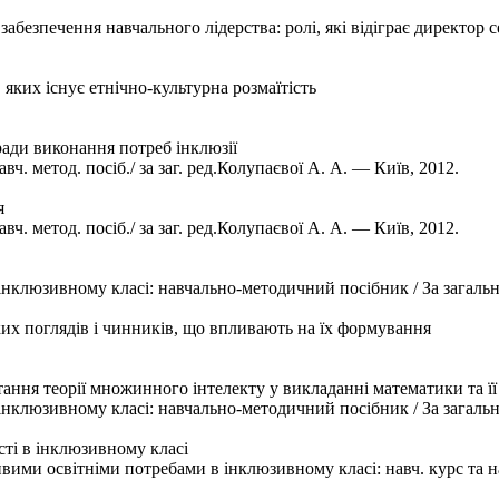
абезпечення навчального лідерства: ролі, які відіграє директор 
 яких існує етнічно-культурна розмаїтість
ради виконання потреб інклюзії
ч. метод. посіб./ за заг. ред.Колупаєвої А. А. — Київ, 2012.
я
ч. метод. посіб./ за заг. ред.Колупаєвої А. А. — Київ, 2012.
клюзивному класі: навчально-методичний посібник / За загально
ких поглядів і чинників, що впливають на їх формування
тання теорії множинного інтелекту у викладанні математики та її
клюзивному класі: навчально-методичний посібник / За загально
сті в інклюзивному класі
ими освітніми потребами в інклюзивному класі: навч. курс та на