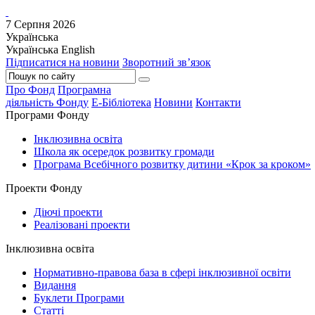
7 Серпня 2026
Українська
Українська
English
Підписатися на новини
Зворотний
зв’язок
Про Фонд
Програмна
діяльність Фонду
Е-Бібліотека
Новини
Контакти
Програми Фонду
Інклюзивна освіта
Школа як осередок розвитку громади
Програма Всебічного розвитку дитини «Крок за кроком»
Проекти Фонду
Діючі проекти
Реалізовані проекти
Інклюзивна освіта
Нормативно-правова база в сфері інклюзивної освіти
Видання
Буклети Програми
Статті