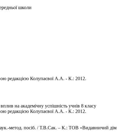
середньої школи
ю редакцією Колупаєвої А.А. - К.: 2012.
 вплив на академічну успішність учнів 8 класу
ю редакцією Колупаєвої А.А. - К.: 2012.
ук.-метод. посіб. / Т.В.Сак. – К.: ТОВ «Видавничий дім