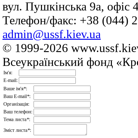
вул. Пушкінська 9а, офіс 4
Телефон/факс: +38 (044) 2
admin@ussf.kiev.ua
© 1999-2026
www.ussf.kie
Всеукраїнський фонд «Кр
Ім'я:
E-mail:
Ваше ім'я
*
:
Ваш E-mail
*
:
Організація:
Ваш телефон:
Тема листа
*
:
Зміст листа
*
: