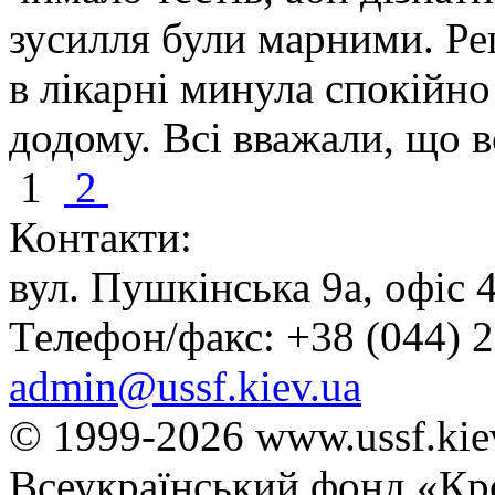
зусилля були марними. Р
в лікарні минула спокійно 
додому. Всі вважали, що в
1
2
Контакти:
вул. Пушкінська 9а, офіс 4
Телефон/факс: +38 (044) 2
admin@ussf.kiev.ua
© 1999-2026
www.ussf.kie
Всеукраїнський фонд «Кр