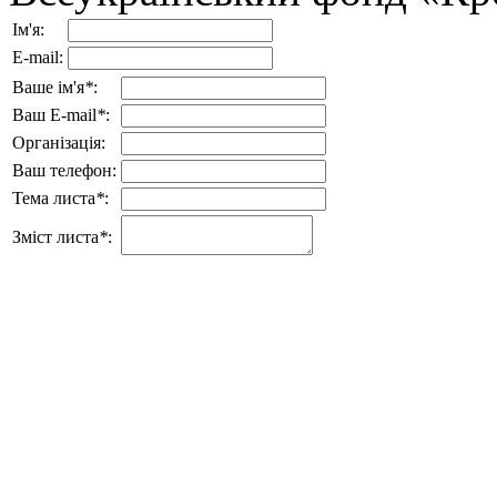
Ім'я:
E-mail:
Ваше ім'я
*
:
Ваш E-mail
*
:
Організація:
Ваш телефон:
Тема листа
*
:
Зміст листа
*
: