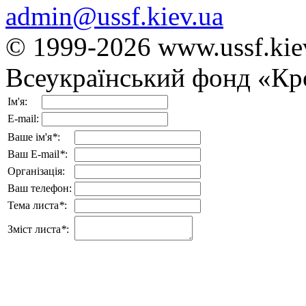
admin@ussf.kiev.ua
© 1999-2026
www.ussf.kie
Всеукраїнський фонд «Кр
Ім'я:
E-mail:
Ваше ім'я
*
:
Ваш E-mail
*
:
Організація:
Ваш телефон:
Тема листа
*
:
Зміст листа
*
: