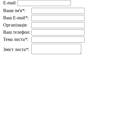
E-mail:
Ваше ім'я
*
:
Ваш E-mail
*
:
Організація:
Ваш телефон:
Тема листа
*
:
Зміст листа
*
: