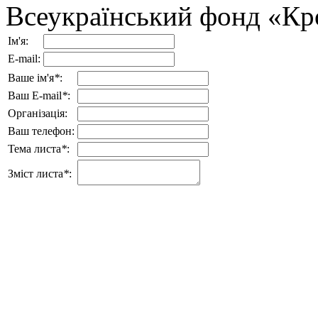
Всеукраїнський фонд «Кр
Ім'я:
E-mail:
Ваше ім'я
*
:
Ваш E-mail
*
:
Організація:
Ваш телефон:
Тема листа
*
:
Зміст листа
*
: